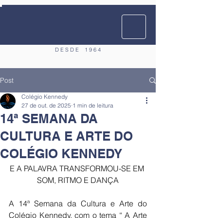
D E S D E
1 9 6 4
Post
Colégio Kennedy
27 de out. de 2025
1 min de leitura
14ª SEMANA DA
CULTURA E ARTE DO
COLÉGIO KENNEDY
E A PALAVRA TRANSFORMOU-SE EM 
SOM, RITMO E DANÇA
A 14ª Semana da Cultura e Arte do 
Colégio Kennedy, com o tema “ A Arte 