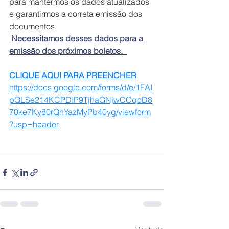
para mantermos os dados atualizados 
e garantirmos a correta emissão dos 
documentos.
Necessitamos desses dados para a 
emissão dos próximos boletos.  
CLIQUE AQUI PARA PREENCHER
https://docs.google.com/forms/d/e/1FAI
pQLSe214KCPDIP9TjhaGNjwCCqoD8
70ke7Ky80rQhYazMyPb40yg/viewform
?usp=header