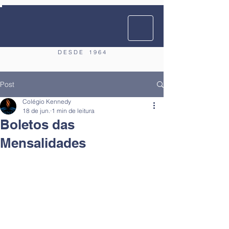
D E S D E
1 9 6 4
Post
Colégio Kennedy
18 de jun.
1 min de leitura
Boletos das
Mensalidades