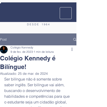
D E S D E
1 9 6 4
Post
Colégio Kennedy
9 de fev. de 2023
1 min de leitura
Colégio Kennedy é
Bilíngue!
Atualizado:
25 de mar. de 2024
Ser bilíngue não é somente sobre 
saber inglês. Ser bilíngue vai além, 
buscando o desenvolvimento de 
habilidades e competências para que 
o estudante seja um cidadão global, 