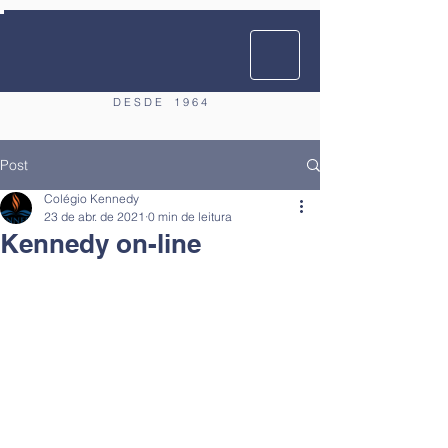
D E S D E
1 9 6 4
Post
Colégio Kennedy
23 de abr. de 2021
0 min de leitura
Kennedy on-line