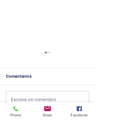
Comentários
Escreva um comentário
Recesso Escolar -
Tutorial: como 
Julho/26
os boletos das
mensalidades 
Phone
Email
Facebook