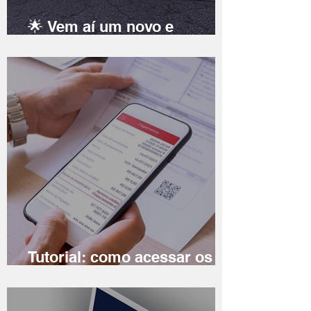
🌟 Vem aí um novo e
moderno projeto
arquitetônico para a
Educação Infantil de João
Monlevade! 🚀
Tutorial: como acessar os
boletos das mensalidades
CK